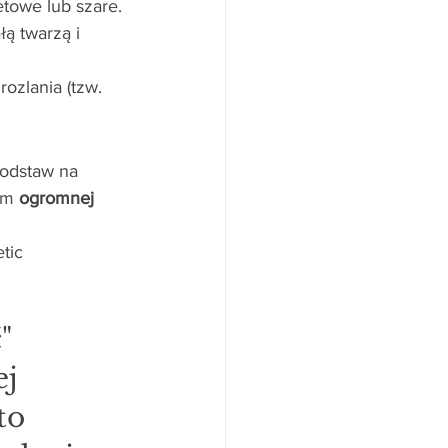
letowe lub szare.
ą twarzą i 
ozlania (tzw. 
podstaw na 
im 
ogromnej 
tic 
" 
j 
to 