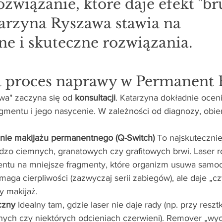
ozwiązanie, które daje efekt "br
arzyna Ryszawa stawia na 
ne i skuteczne rozwiązania.
a proces naprawy w Permanent E
wa" zaczyna się od 
konsultacji
. Katarzyna dokładnie oceni
gmentu i jego nasycenie. W zależności od diagnozy, obie
ie makijażu permanentnego (Q-Switch)
 To najskuteczni
dzo ciemnych, granatowych czy grafitowych brwi. Laser ro
entu na mniejsze fragmenty, które organizm usuwa samoc
maga cierpliwości (zazwyczaj serii zabiegów), ale daje „cz
y makijaż.
czny
 Idealny tam, gdzie laser nie daje rady (np. przy resz
nych czy niektórych odcieniach czerwieni). Remover „wyc