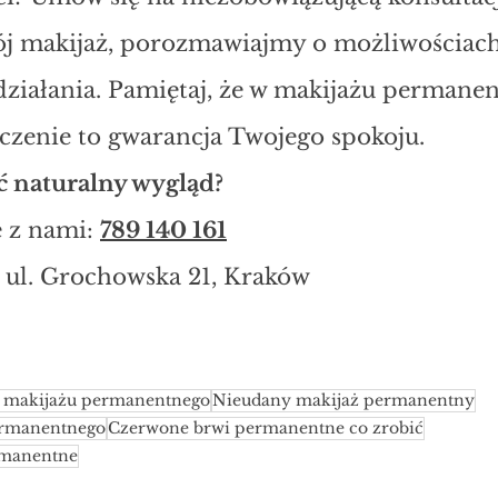
j makijaż, porozmawiajmy o możliwościach
ziałania. Pamiętaj, że w makijażu permane
dczenie to gwarancja Twojego spokoju.
 naturalny wygląd? 
ę z nami: 
789 140 161
 ul. Grochowska 21, Kraków
 makijażu permanentnego
Nieudany makijaż permanentny
ermanentnego
Czerwone brwi permanentne co zrobić
rmanentne