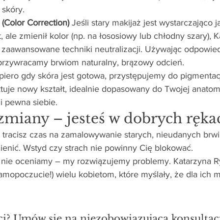
 skóry.
(Color Correction)
 Jeśli stary makijaż jest wystarczająco j
, ale zmienił kolor (np. na łososiowy lub chłodny szary), K
 zaawansowane techniki neutralizacji. Używając odpowie
przywracamy brwiom naturalny, brązowy odcień.
piero gdy skóra jest gotowa, przystępujemy do pigmentacj
tuje nowy kształt, idealnie dopasowany do Twojej anatom
 i pewna siebie.
 zmiany – jesteś w dobrych ręka
o tracisz czas na zamalowywanie starych, nieudanych brwi
ienić. Wstyd czy strach nie powinny Cię blokować.
 nie oceniamy – my rozwiązujemy problemy. Katarzyna 
amopoczucie!) wielu kobietom, które myślały, że dla ich 
i? Umów się na niezobowiązującą konsultacj