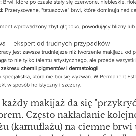
:
 Brwi, które po czasie stały się czerwone, niebieskie, fio
t:
 Przerysowane, "tatuazowe" brwi, które dominują nad cał
gment wprowadzony zbyt głęboko, powodujący blizny lub r
wa – ekspert od trudnych przypadków
pracy jest zawsze trudniejsze niż tworzenie makijażu od 
ga to nie tylko talentu artystycznego, ale przede wszystk
 zakresu chemii pigmentów i dermatologii
.
 specjalistka, która nie boi się wyzwań. W Permanent Este
t w sposób holistyczny i szczery.
każdy makijaż da się "przykryć
rem. Często nakładanie kolejne
u (kamuflażu) na ciemne brwi 