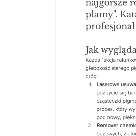
najgorsze r
plamy". Kat
profesjonal
Jak wygląd
Każda "akcja ratunko
głębokość starego pi
dróg:
Laserowe usuwan
pozbycie się bar
cząsteczki pigm
proces, który wy
pod nowy, piękn
Remover chemi
beżowych, zielo