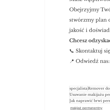
Obejrzyjmy Twó
stwórzmy plan d
jakość i doświa
Chcesz odzyskać
📞 Skontaktuj si
📍 Odwiedź nas:
specjalista
Remover do
Usuwanie makijażu p
Jak naprawić brwi pe
makijaż permanentny