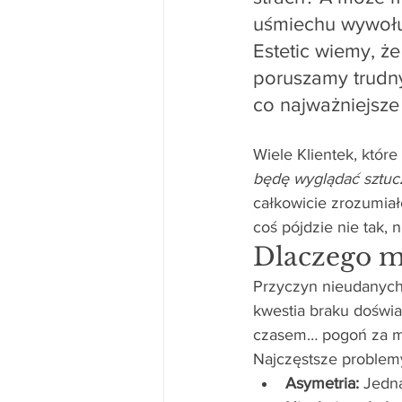
uśmiechu wywołuj
Estetic wiemy, ż
poruszamy trudny
co najważniejsze
Wiele Klientek, któr
będę wyglądać sztuc
całkowicie zrozumiał
coś pójdzie nie tak,
Dlaczego m
Przyczyn nieudanych
kwestia braku doświa
czasem… pogoń za mod
Najczęstsze problemy,
Asymetria:
 Jedna