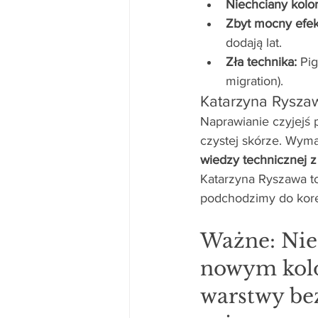
Niechciany kolor
Zbyt mocny efek
dodają lat.
Zła technika:
 Pi
migration).
Katarzyna Rysza
Naprawianie czyjejś 
czystej skórze. Wyma
wiedzy technicznej z
Katarzyna Ryszawa to
podchodzimy do korek
Ważne: Nie 
nowym kolo
warstwy beż