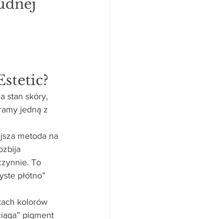
udnej 
stetic?
a stan skóry, 
ramy jedną z 
ejsza metoda na 
zbija 
zynnie. To 
yste płótno” 
tkach kolorów 
iąga” pigment 