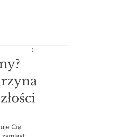
ny?
arzyna
złości
uje Cię 
y zamiast 