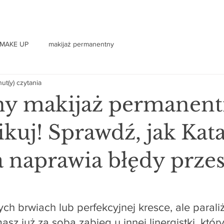
MAKE UP
makijaż permanentny
ut(y) czytania
y makijaż permanent
ikuj! Sprawdź, jak Kat
 naprawia błędy przes
ch brwiach lub perfekcyjnej kresce, ale paraliż
sz już za sobą zabieg u innej linergistki, któr