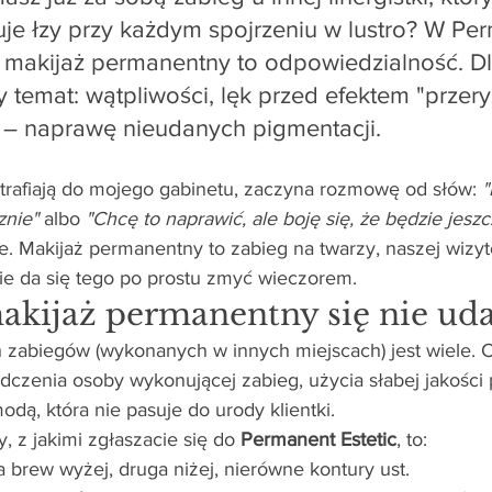
e łzy przy każdym spojrzeniu w lustro? W Pe
e makijaż permanentny to odpowiedzialność. Dl
 temat: wątpliwości, lęk przed efektem "przery
 – naprawę nieudanych pigmentacji.
e trafiają do mojego gabinetu, zaczyna rozmowę od słów: 
"
znie"
 albo 
"Chcę to naprawić, ale boję się, że będzie jeszc
e. Makijaż permanentny to zabieg na twarzy, naszej wizy
 nie da się tego po prostu zmyć wieczorem.
akijaż permanentny się nie uda
 zabiegów (wykonanych w innych miejscach) jest wiele. 
dczenia osoby wykonującej zabieg, użycia słabej jakości
ą, która nie pasuje do urody klientki.
 z jakimi zgłaszacie się do 
Permanent Estetic
, to:
 brew wyżej, druga niżej, nierówne kontury ust.