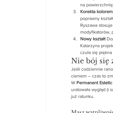
na powierzchnię
Korekta kolorem 
poprawny kształt
Ryszawa stosuje
modyfikatorów, 
Nowy kształt
 Do
Katarzyna projek
czuła się piękna
Nie bój się
Jeśli codziennie ran
cieniem – czas to zm
W 
Permanent Estetic
uratowała wygląd (i s
już ratunku.
Masz wątpliwośc