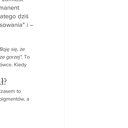
rmanent 
atego dziś 
sowania" i – 
Boję się, że 
ze gorzej"
. To 
tówce. Kiedy 
ł?
Czasem to 
 pigmentów, a 