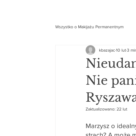
Wszystko o Makijażu Permanentnym
kbazajac
10 lut
3 min
Nieudan
Nie pan
Ryszawa
Zaktualizowano:
22 lut
Marzysz o idealny
strach? A może ma