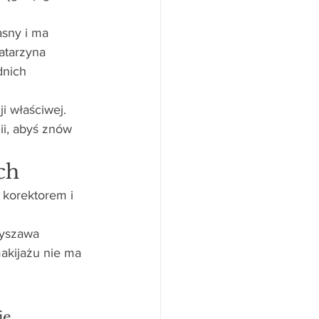
asny i ma 
atarzyna 
dnich 
i właściwej. 
ii, abyś znów 
ch
 korektorem i 
Ryszawa 
makijażu nie ma 
ę. 